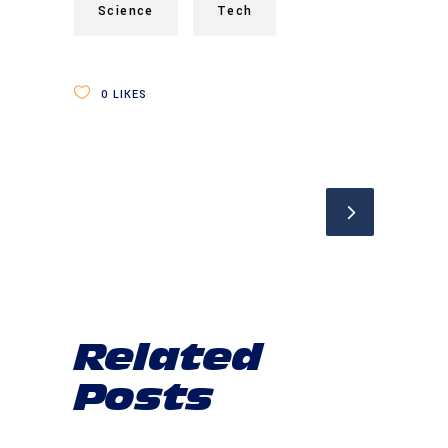
Science
Tech
0
LIKES
Related
Posts