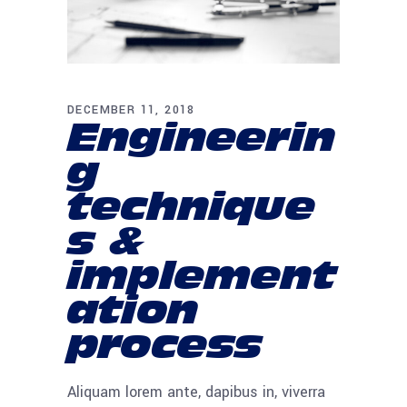
DECEMBER 11, 2018
Engineerin
g
technique
s &
implement
ation
process
Aliquam lorem ante, dapibus in, viverra